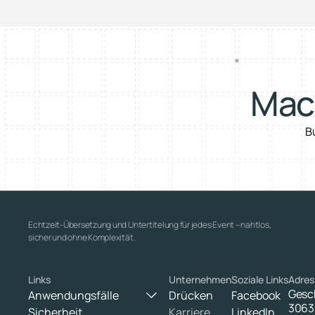
Mach
B
Echtzeit-Übersetzung und Untertitelung für jedes Event – nahtlos, 
sicher und ohne Komplexität.
Links
Unternehmen
Soziale Links
Adres
Gesch
Anwendungsfälle
Drücken
Facebook
3063 
Sicherheit
Karriere
LinkedIn