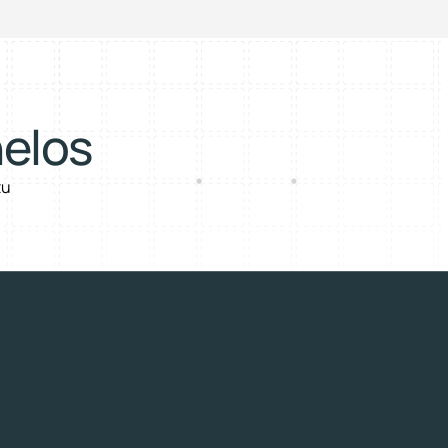
helos
u 