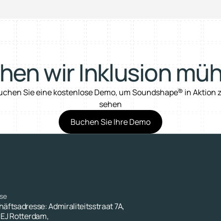
en wir Inklusion mü
uchen Sie eine kostenlose Demo, um Soundshape® in Aktion z
sehen
Buchen Sie Ihre Demo
se
äftsadresse: Admiraliteitsstraat 7A, 
EJ Rotterdam,